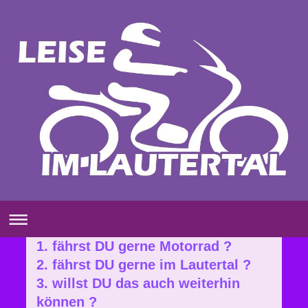
1. fährst DU gerne Motorrad ?
2. fährst DU gerne im Lautertal ?
3. willst DU das auch weiterhin
können ?